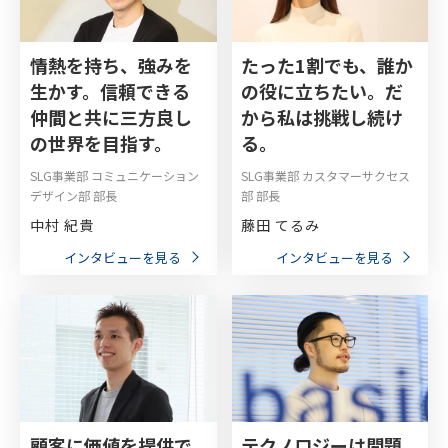
情熱を持ち、強みを
たった1割でも、誰か
生かす。信頼できる
の役に立ちたい。だ
仲間と共に三方良し
から私は挑戦し続け
の世界を目指す。
る。
SLG事業部 コミュニケーション
SLG事業部 カスタマーサクセス
デザイン部 部長
部 部長
中村 紀貴
藤田 てるみ
インタビューを見る
インタビューを見る
顧客に価値を提供で
テクノロジーは問題