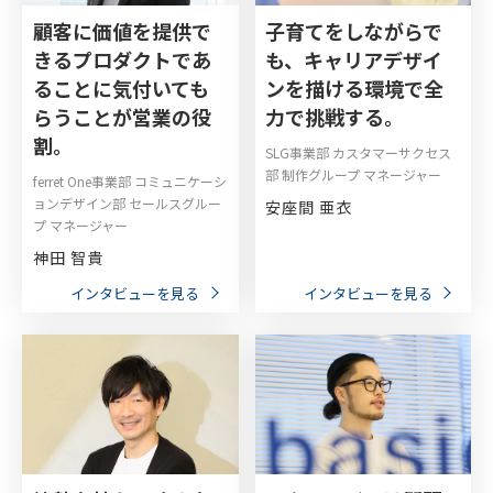
顧客に価値を提供で
子育てをしながらで
きるプロダクトであ
も、キャリアデザイ
ることに気付いても
ンを描ける環境で全
らうことが営業の役
力で挑戦する。
割。
SLG事業部 カスタマーサクセス
部 制作グループ マネージャー
ferret One事業部 コミュニケーシ
ョンデザイン部 セールスグルー
安座間 亜衣
プ マネージャー
神田 智貴
インタビューを見る
インタビューを見る